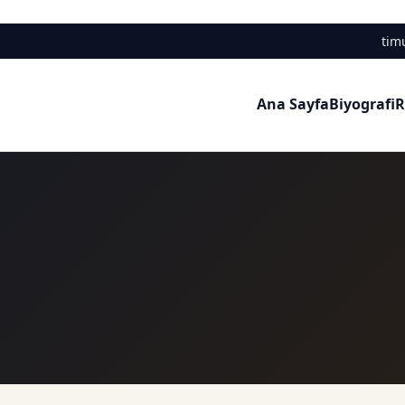
tim
Ana Sayfa
Biyografi
R