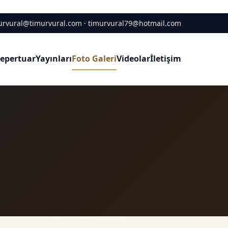
urvural@timurvural.com · timurvural79@hotmail.com
epertuar
Yayınları
Foto Galeri
Videolar
İletişim